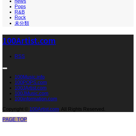
news
Pops
R&B
Rock
未分類
100Artist.com
RSS
100Music.info
100POPS.com
100JArtist.com
100JMusic.com
100information.com
Copyright
©
100Artist.com
. All Rights Reserved.
PAGE TOP