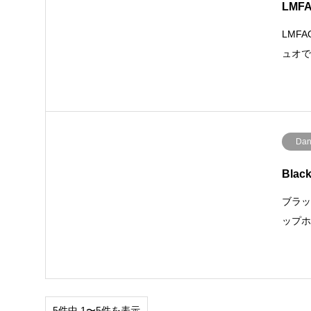
LMF
LMF
ュオで
Dan
Bla
ブラッ
ップ
5件中 1〜5件を表示