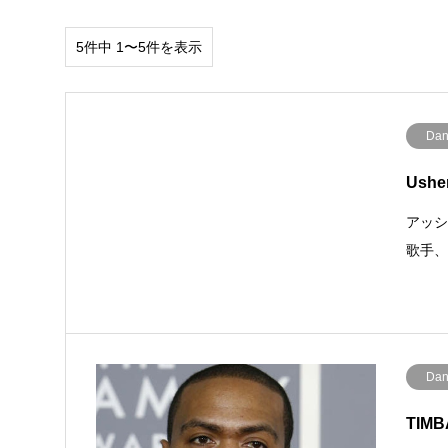
5件中 1〜5件を表示
Dan
Ush
アッシ
歌手、
Dan
TIM