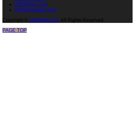
100JMusic.com
100information.com
Copyright
©
100Artist.com
. All Rights Reserved.
PAGE TOP