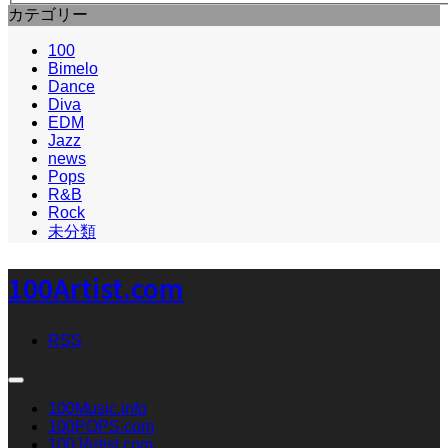
カテゴリー
100
Bimelo
Dance
Diva
EDM
Jazz
news
Pops
R&B
Rock
未分類
100Artist.com
RSS
100Music.info
100POPS.com
100JArtist.com