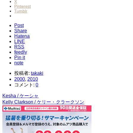
X
Pinterest
Tumblr
Post
Share
Hatena
LINE
RSS
feedly
Pin it
note
投稿者:
takaki
2000
,
2010
コメント:
0
Kesha / ケーシャ
Kelly Clarkson / ケリー・クラークソン