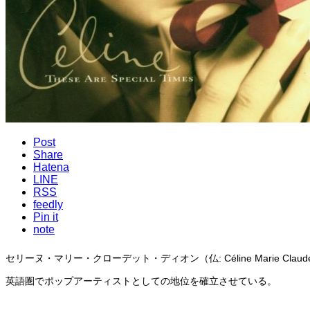
Post
Share
Hatena
LINE
RSS
feedly
Pin it
note
セリーヌ・マリー・クローデット・ディオン（仏: Céline Marie C
英語圏でポップアーティストとしての地位を確立させている。