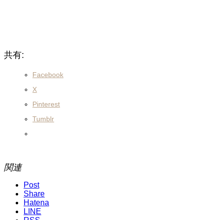
共有:
Facebook
X
Pinterest
Tumblr
関連
Post
Share
Hatena
LINE