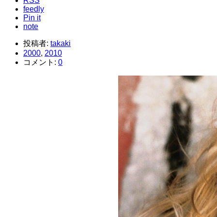
RSS
feedly
Pin it
note
投稿者:
takaki
2000
,
2010
コメント:
0