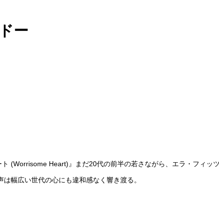
ルドー
ム・ハート (Worrisome Heart)』まだ20代の前半の若さながら、
声は幅広い世代の心にも違和感なく響き渡る。